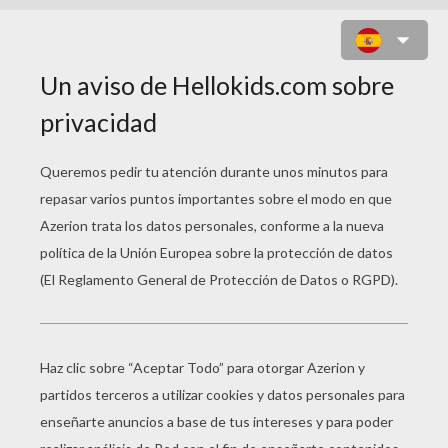
A mí lo que me revientan son los
camiones.
El sapo.
Nunca pude estudiar derecho.
El jorobado de Notredame.
Tengo nervios de acero.
Robocop.
Al fin solos.
El ermitaño.
Me choca la gente que no da la cara.
Anónimo.