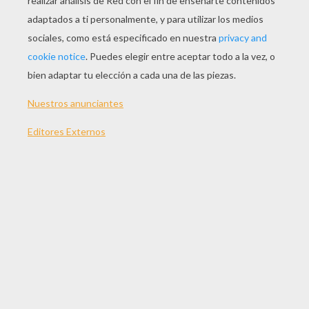
Me encanta ir a la escuela.
Un piojo.
Estoy en cinta.
Scotch.
Que hermosa es la humanidad.
Un caníbal.
Levantaré los caídos y oprimiré los
grandes.
Un brasiere.
Nosotras apoyamos la liberación
femenina.
Cárcel de mujeres.
Devuélvanme mi capa.
El ozono.
Vayamos al grano.