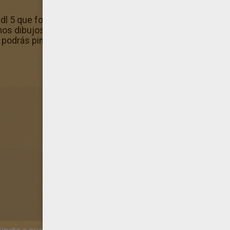
dl 5 que forma parte de los dibujos más descargados de 
dibujos de la categoría Diddl el ratón para pintar. Hello
 podrás pintar gratis el dibujo de Diddl 5.