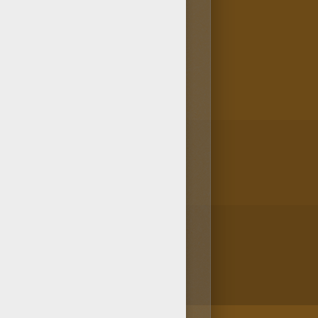
Hellokids. Los otros usuarios
kids te propone dibujos para