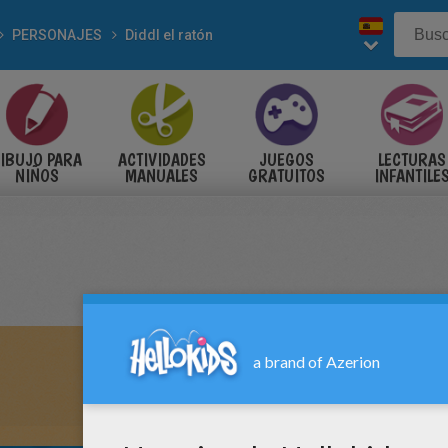
PERSONAJES
Diddl el ratón
IBUJO PARA
ACTIVIDADES
JUEGOS
LECTURAS
NIÑOS
MANUALES
GRATUITOS
INFANTILE