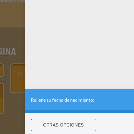
 únete a nuestro canal de vídeos para niños en Youtube:
http:/
GINA