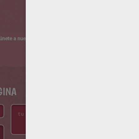
 únete a nuestro canal de vídeos para niños en Youtube:
http:/
GINA