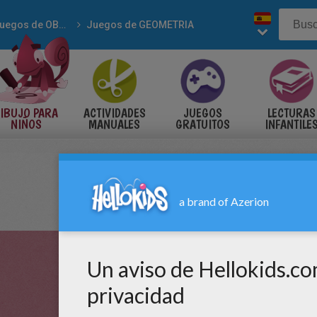
Juegos de OBSERVACION
Juegos de GEOMETRIA
IBUJO PARA
ACTIVIDADES
JUEGOS
LECTURAS
NIÑOS
MANUALES
GRATUITOS
INFANTILE