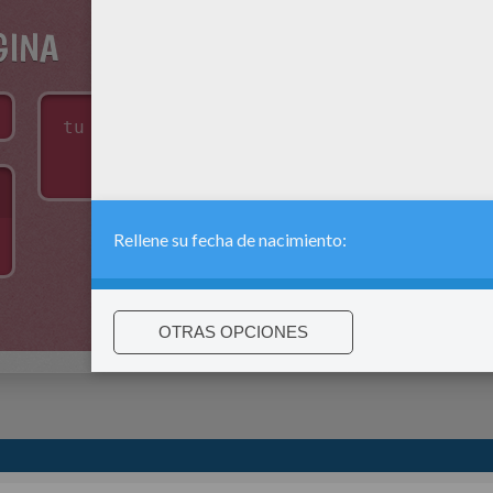
GINA
:
support@hellokids.com
|
Conditions
|
Cookies
|
La configuració