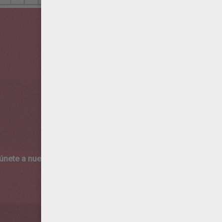
 únete a nuestro canal de vídeos para niños en Youtube:
http:/