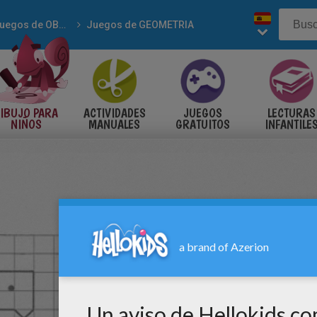
Juegos de OBSERVACION
Juegos de GEOMETRIA
IBUJO PARA
ACTIVIDADES
JUEGOS
LECTURAS
NIÑOS
MANUALES
GRATUITOS
INFANTILE