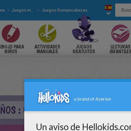
nea
Juegos mentales
Juegos Rompecabezas
IBUJO PARA
ACTIVIDADES
JUEGOS
LECTURAS
NIÑOS
MANUALES
GRATUITOS
INFANTILE
IÑOS : UNO HEROES