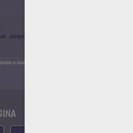
as
Juegos
 únete a nuestro canal de vídeos para niños en Youtube:
http:/
GINA