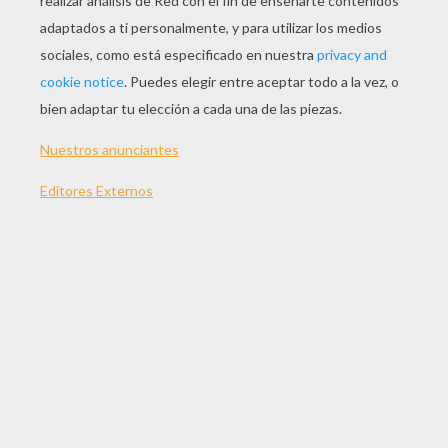
-Esta bien dijo la Tierra-; que caven todo lo que
quieran. ¡Ya me lo pagarán con sus lágrimas y
lamentos!
Moraleja: No hay frutos ni recompensa si no
hay sacrificio y esfuerzo.
De Esopo