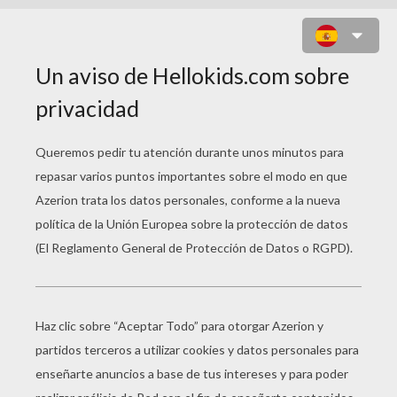
HERMES Y LA TIERRA
M
odeló Zeus al hombre y a la mujer y encargó
a Hermes que los bajara a la Tierra para
enseñarles dónde tenían que cavar el suelo a fin
de procurarse alimentos.
Cumplió Hermes el encargo; la Tierra, al
principio, se resistió; pero Hermes insistió,
diciendo que era una orden de Zeus.