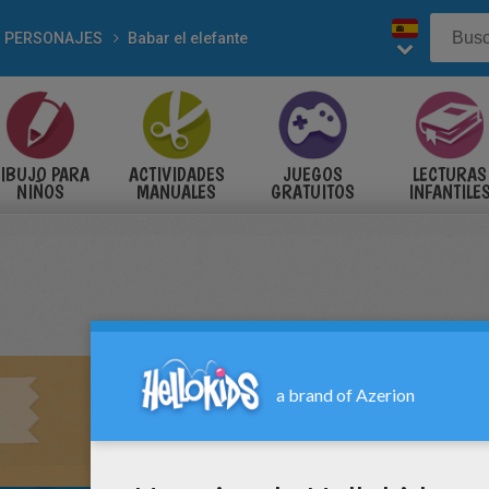
PERSONAJES
Babar el elefante
IBUJO PARA
ACTIVIDADES
JUEGOS
LECTURAS
NIÑOS
MANUALES
GRATUITOS
INFANTILE