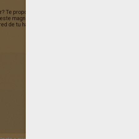
r? Te proponemos más en la sección Babar el elefante para
este magnífico dibujo de Baño al mar? ¡Píntalo con lápices
red de tu habitación.