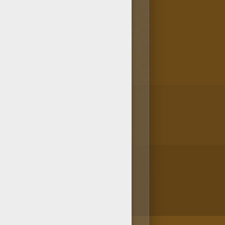
 pintar. ¿Has visto los
 o directamente en línea,