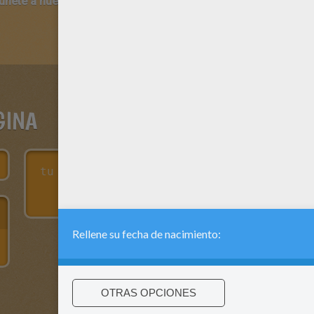
 únete a nuestro canal de vídeos para niños en Youtube:
http:/
GINA