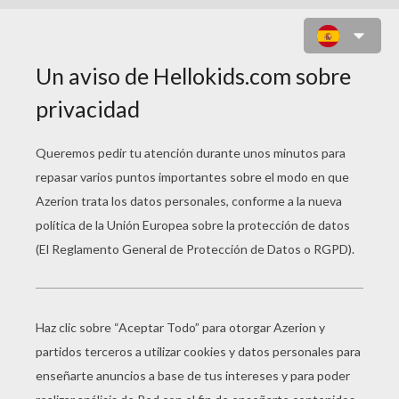
MI PRIMER LAROUSSE DE
HISTORIA
Precio : 15,95 €
N° de páginas : 160
ISBN : 978-84-16368-49-5
Más informaciones
A través de «Mi primer
Larousse de historia»,
los más pequeños de
casa disfrutarán de un
divertido paseo por la Historia,. Desde la tierra de los
dinosaurios hasta el mundo moderno, con amenos
dibujos y fáciles explicaciones, comprenderán el