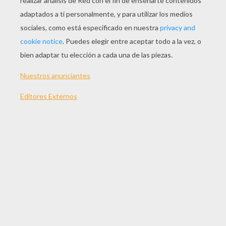
Con la fabrica de juegos de pintar y colorear
de Hellokids puedes diseñar tus propios
dibujos de
Skylanders
para colorear gratis! Elige
un fondo, luego, selecciona los personajes que
deseas poner en tu dibujo. Puedes moverlos,
cambiar el tamaño de cada elemento, crear el
ambiente que te gusta e incluso colorear en
línea!
¡Incluso
Eon
dice que esta máquina para crear
dibujos y colorear es digna de
los Skylands
!