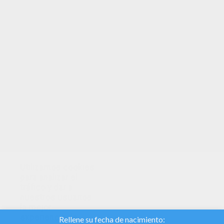
TUS PUNTOS
Utilizamos cookies
para analizar el
tráfico y dar a
nuestros usuarios
la mejor
experiencia de