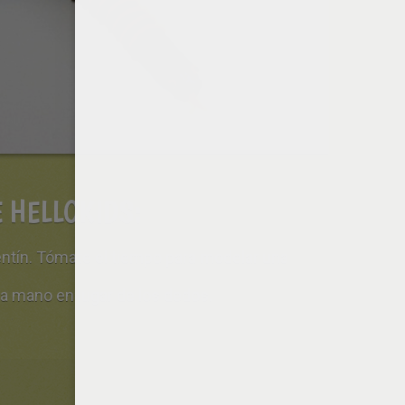
 HELLOKIDS:
entín. Tómate el tiempo para modelar una
 la mano en lugar de los dedos.