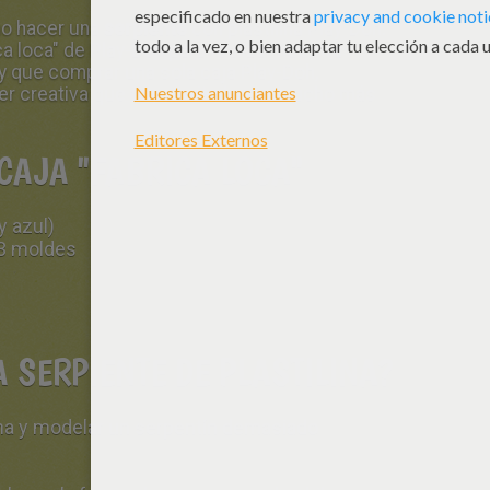
mo hacer una
serpiente
con plastilina Play-Doh.
ca loca" de Play-Doh para realizar nuestra
y que comprar una sola caja Play-Doh,
r creativa que te permite hacer mucho más
CAJA "FABRICA LOCA"
y azul)
 3 moldes
 SERPIENTE DE PLASTILINA?
ina y modelar un serpentín demasiado