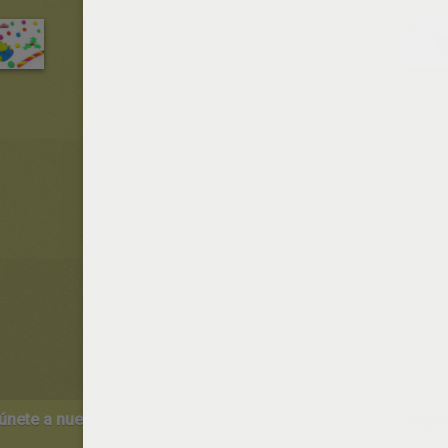
 únete a nuestro canal de vídeos para niños en Youtube:
http:/