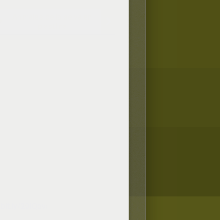
Animales de la selva en
plastilina
/bit.ly/20IQovi