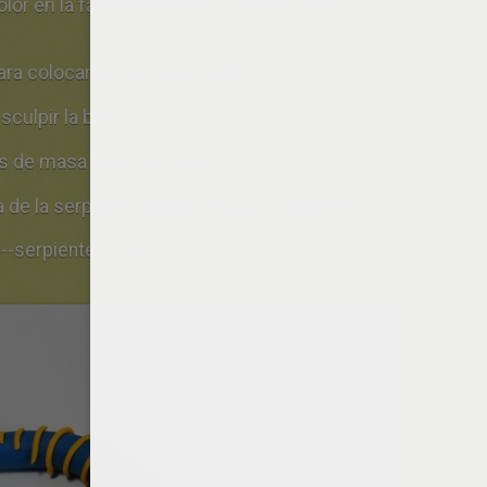
olor en la fabrica loca para crear los hilos
ra colocarlos en el serpentín.
sculpir la boca.
 de masa para los ojos.
de la serpiente, añadir 2 hilos de plastilina.
--serpiente loca!