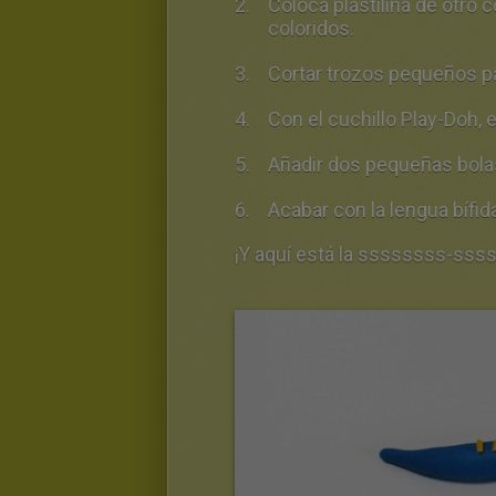
Coloca plastilina de otro c
coloridos.
Cortar trozos pequeños pa
Con el cuchillo Play-Doh, e
Añadir dos pequeñas bolas
Acabar con la lengua bífida 
¡Y aquí está la ssssssss-ssss