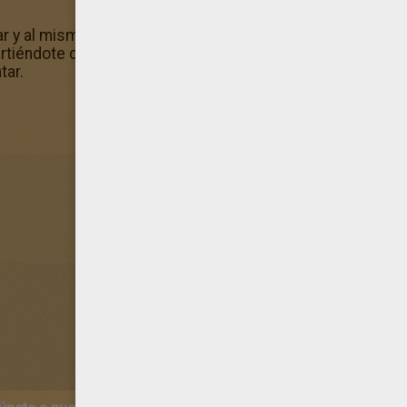
tar y al mismo tiempo fan del planeta? Con Hellokids, pro
ivirtiéndote coloreando online. ¿Te gusta el dibujo Robot
tar.