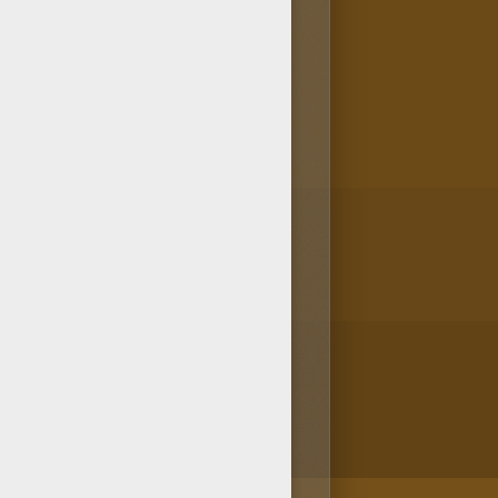
cura imprimir ROBOTS para
 guerrero? Te proponemos más