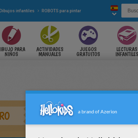
Dibujos infantiles
ROBOTS para pintar
IBUJO PARA
ACTIVIDADES
JUEGOS
LECTURAS
NIÑOS
MANUALES
GRATUITOS
INFANTILE
RO