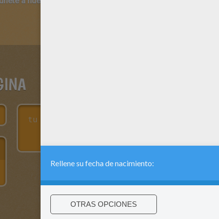
 únete a nuestro canal de vídeos para niños en Youtube:
http:/
GINA