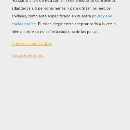
¡En este
vídeo
, aprenderás como jugar con el
espacio y los volumenes de unos
triángulos
gracias a la técnica del doblado de
papel que solemos llamar la
papiroflexia
o el
doblado de papel. Sigue el paso a paso y
reproduce el modelo de papiroflexia para pasar
horas de entretenimiento!
MATERIAL NECESARIO
uan hoja de cartulina
Tijeras