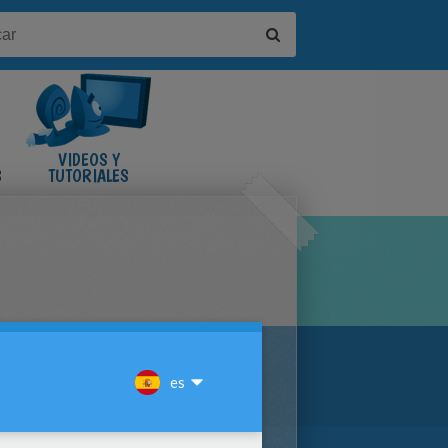
VIDEOS Y
S
TUTORIALES