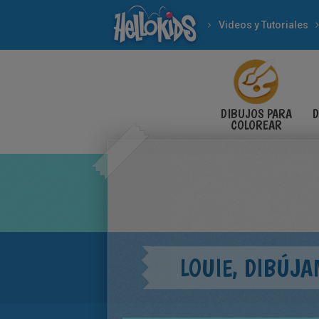
Videos y Tutoriales
DIBUJOS PARA
D
COLOREAR
LOUIE, DIBÚJA