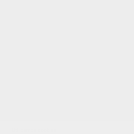
EVALUAR ESTA PÁGINA
TUS PUNTOS
Utilizamos cookies