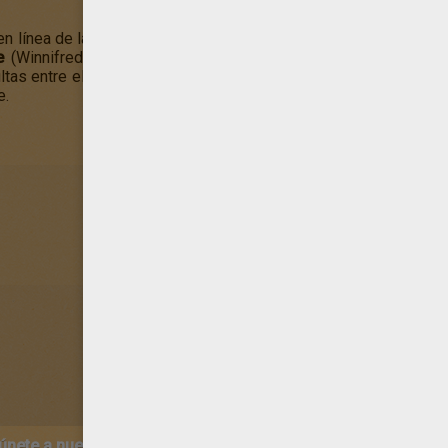
n línea de la niña más traviesa de la película los
Boxtrolls
. Egg
e
(Winnifred Portley-Rind). Juntos funcionan como un par de 
tas entre el curioso pasado de Eggs y la malévola conspiració
e.
 únete a nuestro canal de vídeos para niños en Youtube:
http:/