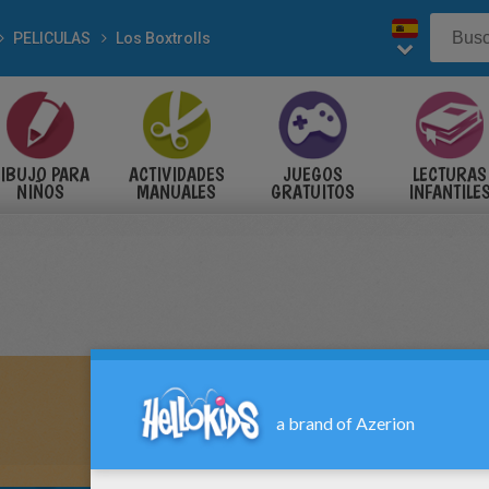
PELICULAS
Los Boxtrolls
IBUJO PARA
ACTIVIDADES
JUEGOS
LECTURAS
NIÑOS
MANUALES
GRATUITOS
INFANTILE