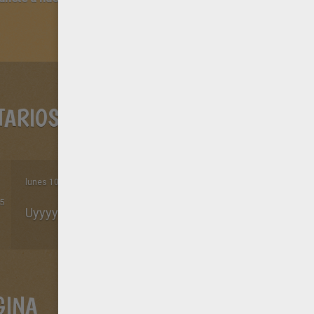
TARIOS
lunes 10 de noviembre de 2014 a las 12h03 de la noche
5
Uyyyyyy esto no pinta
GINA