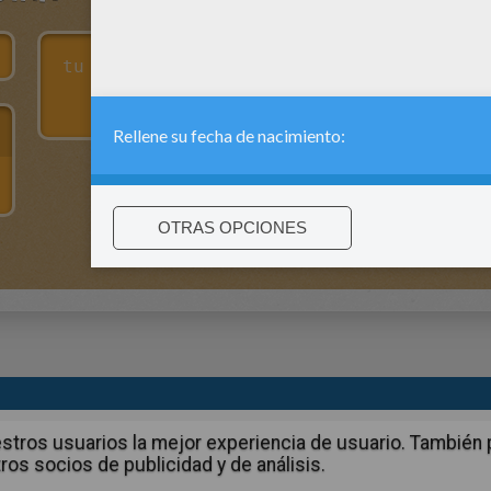
:
support@hellokids.com
|
Conditions
|
Cookies
|
La configuració
 nuestros usuarios la mejor experiencia de usuario. Tambié
ros socios de publicidad y de análisis.