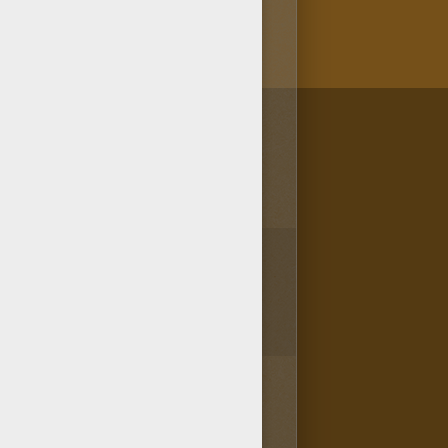
1
vota(s) - Puntuación media
0.2
/
5