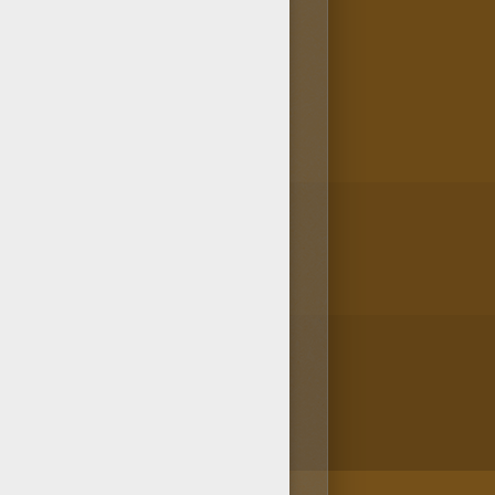
s traba amistad con la remilgada e
detectives poco curtidos que van
n de Snatcher de exterminar hasta
/bit.ly/20IQovi