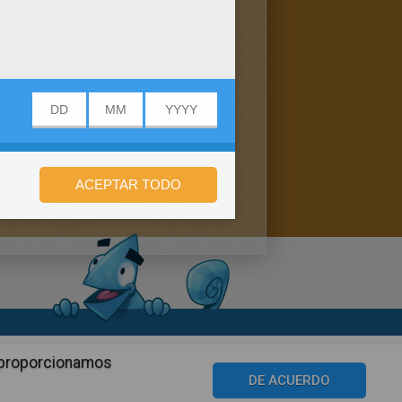
n de privacidad
n proporcionamos
©2016 Azerion. All rights reserved.
DE ACUERDO