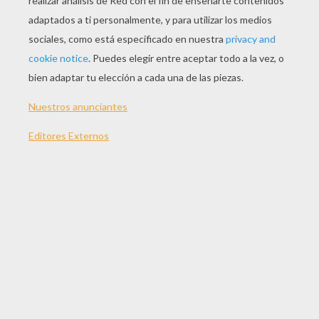
Se sabe que durante
Halloween
, todos los
monstruos y criaturas sobrenaturales salen de
su escondite! Con esta manualidad chula, vas a
crear criaturas de Halloween personalizadas. No
es nada complicado. Con el material adecuado
puedes construir una armada terrorífica de
monstruos. Momias, esqueletos, vampiros,
muñecos vudú, espantapájaros, y mucho más
según tu inspiración! A continuación te
explicamos cómo hacer un
monstruo
.
MATERIALES NECESARIOS:
Rodillos
Masa especial que seca al aire libre (disponible
en tiendas de artes manuales)
Pinceles
un pincho