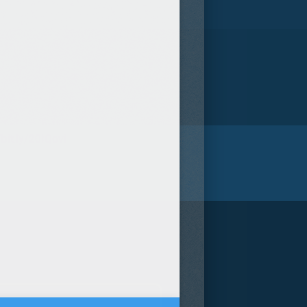
/bit.ly/20IQovi