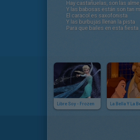
Hay castañuelas, son las alme
Y las babosas están son tan 
El caracol es saxofonista
Y las burbujas llenan la pista
Para que bailes en esta fiesta
Libre Soy - Frozen
La Bella Y La B