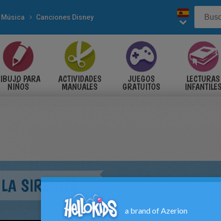
Música
Canciones Disney
IBUJO PARA
ACTIVIDADES
JUEGOS
LECTURAS
NIÑOS
MANUALES
GRATUITOS
INFANTILE
 LA SIRENITA