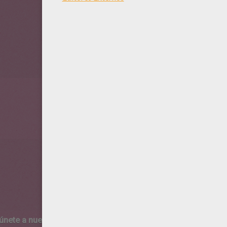
 únete a nuestro canal de vídeos para niños en Youtube:
http:/