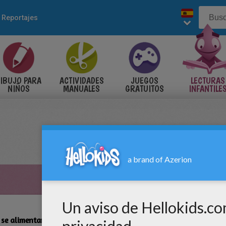
Reportajes
IBUJO PARA
ACTIVIDADES
JUEGOS
LECTURAS
NIÑOS
MANUALES
GRATUITOS
INFANTILE
se alimentan los buitres?