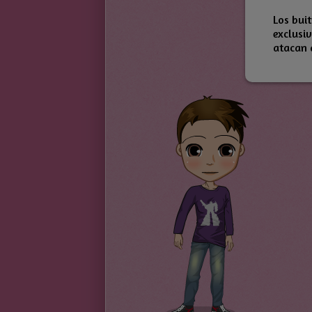
Los buit
exclusi
atacan a