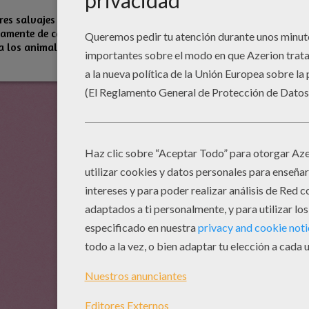
res salvajes se alimentan casi
vamente de carroña y en ocasiones
 los animales recién nacidos.