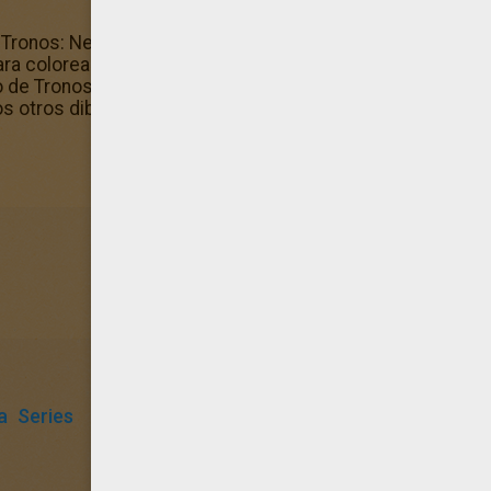
 Tronos: Ned Stark, recuerda los colores originales para q
colorear realistas o al contrario da rienda suelta a tu cr
 de Tronos: Ned Stark podrás recortarlo con mucho cuidad
os otros dibujos de la sección Libros antiestrés MANDALA
a
Series