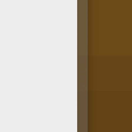
ue tu dibujo se parezca a
eatividad! Al colorear e
o y luego colgarlo en la pared
 para colorear.