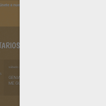
 únete a nuestro canal de vídeos para niños en Youtube:
http:/
TARIOS
sábado 27 de septiembre de 2014 a las 12h03 de la noche
5
GENIALLLLLLLLLLLLLLLLLLLLLLLLLLLLLLLLLLLLLLLL
ME GUSTAAAAAAAAAAAAAAAAAAAAAAAAAAAAAA