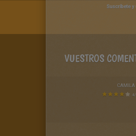
Suscríbete y
VUESTROS COMEN
CAMILA
4
/