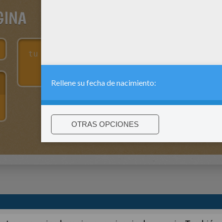
GINA
:
support@hellokids.com
|
Conditions
|
Cookies
|
La configuració