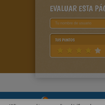
EVALUAR ESTA PÁ
TUS PUNTOS
About
|
Advertising
| Contact