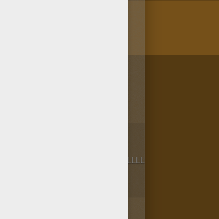
/bit.ly/20IQovi
1
vota(s) - Puntuación media
4
/
5
LLLLLLLLLLLLLLLLLLLLLLLLLLLLLLLLLLLLLLLLLLLLL
AAAAAAAAA