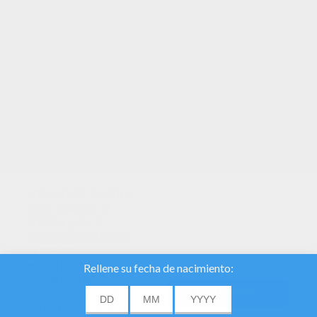
TUS PUNTOS
Utilizamos cookies
para analizar el
tráfico y dar a
nuestros usuarios
la mejor
experiencia de
usuario. También
proporcionamos
DE ACUERDO
información sobre