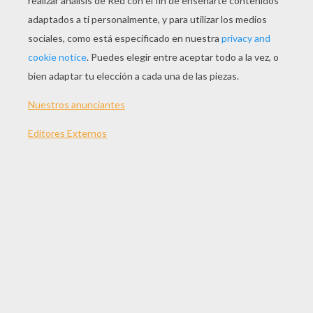
Normal
16 Piezas
Difícil
25 Piezas
Muy difícil
36 Piezas
4
¿CÓMO JUGAR A ESTE JUEGO DE PUZZLE?
Selecciona un nivel de dificultad a la
izquierda.
Para los niveles "muy fácil" y "fácil", no hay
límite de tiempo. Sólo tienes que
preocuparte por colocar todas las piezas de
tu puzzle en el orden correcto.