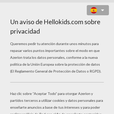
PUZZLE EN LÍNEA : FROZEN
Selecciona tu
nivel
Muy fácil
Empezar
4 Piezas
Fácil
9 Piezas