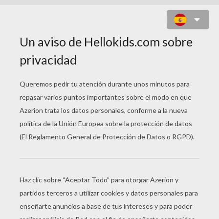
UN PUNTO EN LA MANO
En este truco de
magia
, el mago va a hacer
desaparecer una mancha encima de su mano. ¿Ya se
ha ido la mancha? No, en realidad, no... ¡Ahora está en
tus manos!
EL SECRETO DE ESTE TRUCO DE MAGIA
MATERIAL NECESARIO:
Un tapón de corcho