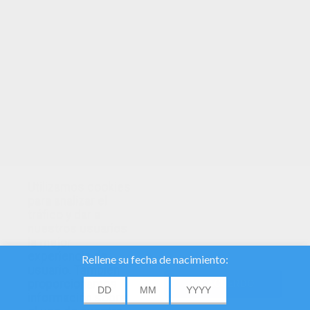
TUS PUNTOS
Utilizamos cookies
para analizar el
tráfico y dar a
nuestros usuarios
la mejor
experiencia de
usuario. También
proporcionamos
DE ACUERDO
información sobre