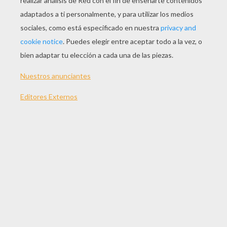
Un encendedor
tus 2 manos
PREPARACIÓN:
Con ayuda de tus padres, quemar ligeramente
un extremo del corcho. Espera unos segundos
para no quemarte.
Frotar el corcho quemado en la punta del dedo
mayor de tu mano derecha.
¿CÓMO SE HACE EL TRUCO DE LA MANCHA
EN LA MANO?
Muéstrale el corcho quemado a tu público.
Muéstrale luego el interior de tus manos
para que vean que están limpias.