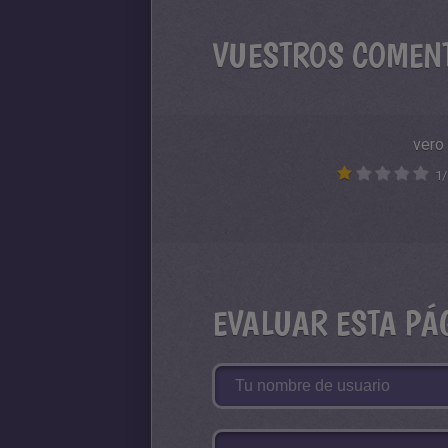
VUESTROS COMEN
vero
1
/
EVALUAR ESTA PÁ