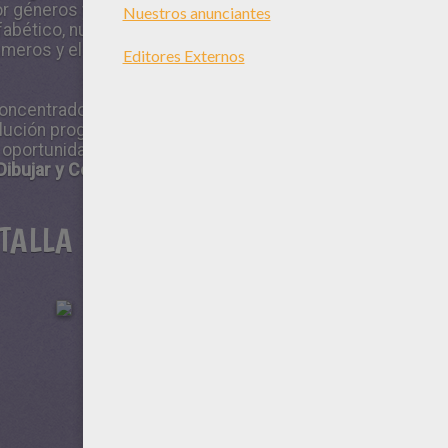
r géneros y niveles de dificultad. Hay varios
abético, numérico invertido y alfabético
úmeros y el abecedario de forma lúdica e
ncentrado a lo largo del juego gracias a la
olución progresiva. Una vez acabados sus
a oportunidad de
colorear sus dibujos
Dibujar y Colorear Yodibujo.
TALLA