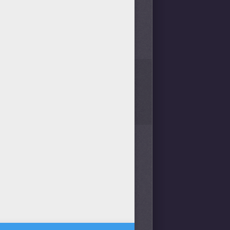
1
vota(s) - Puntuación media
1
/
5