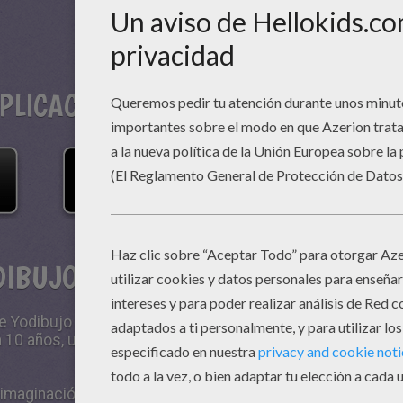
PLICACIONES
DIBUJO
 Yodibujo fue diseñada con el fin de
a 10 años, una experiencia interactiva única en
u imaginación gracias a una selección de juegos