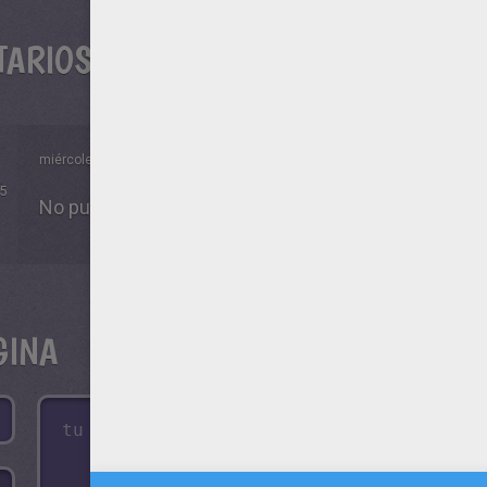
TARIOS
miércoles 15 de octubre de 2014 a las 12h13 de la noche
5
No pude descargar no me gusto nada.
GINA