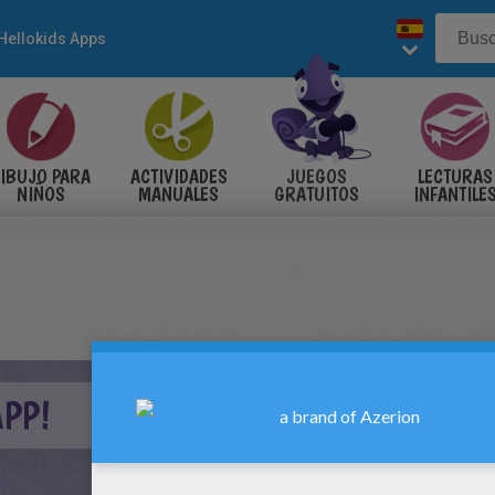
Hellokids Apps
IBUJO PARA
ACTIVIDADES
JUEGOS
LECTURAS
NIÑOS
MANUALES
GRATUITOS
INFANTILE
APP!