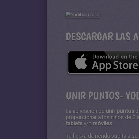
DESCARGAR LAS A
UNIR PUNTOS- YO
La aplicación de
unir puntos
de
proporcionar a los niños de 2 
tablets
y/o
móviles
.
Tu hijo/a da rienda suelta a s