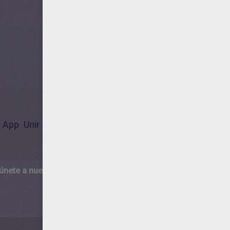
App
Unir Puntos
Aplicación Para Niños
 únete a nuestro canal de vídeos para niños en Youtube:
http:/