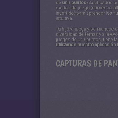
de
unir puntos
clasificados po
modos de juego (numérico, alf
invertido) para aprender los n
intuitiva.
Tu hijo/a juega y permanece co
diversidad de temas y a la ev
juegos de unir puntos, tiene l
utilizando nuestra aplicación 
CAPTURAS DE PAN