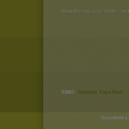
Amarillo, rojo, azul, verde...,
TEMAS:
Navidad
Papa Noel
Suscríbete y