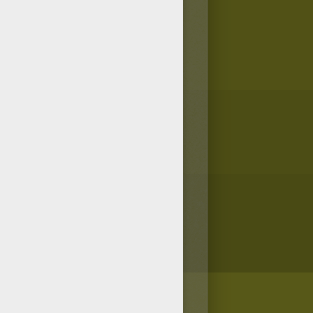
z pintado.
/bit.ly/20IQovi