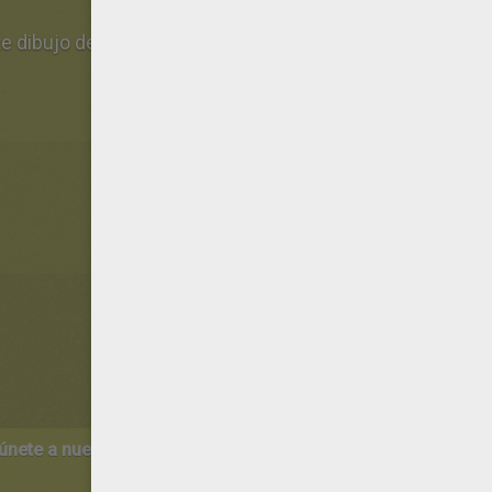
 este dibujo de Regalos de Navidad te saldrá muy bien una ve
 únete a nuestro canal de vídeos para niños en Youtube:
http:/