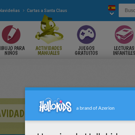
Navideñas
Cartas a Santa Claus
IBUJO PARA
ACTIVIDADES
JUEGOS
LECTURAS
NIÑOS
MANUALES
GRATUITOS
INFANTILE
AVIDAD