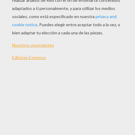
Para fabricar este magnífico
anillo para servilletas en
forma de Pavo
para adornar la mesa durante la cena
de Acción de Gracias, necesitas utilizar material de
recuperación y material corriente de la casa: rollos de
papel higiénico, tijeras, pegamento o cinta adhesiva de
doble cara.
Puedes volver a hacer estas manualidades para
adornar cada plato de mesa.
Imprimir la plantilla de los miembros del
pavo en una hoja de papel blanco.
Recortar todas las partes del pavo con
mucho cuidado.
Pegar la cabeza del pavo en el rollo de papel