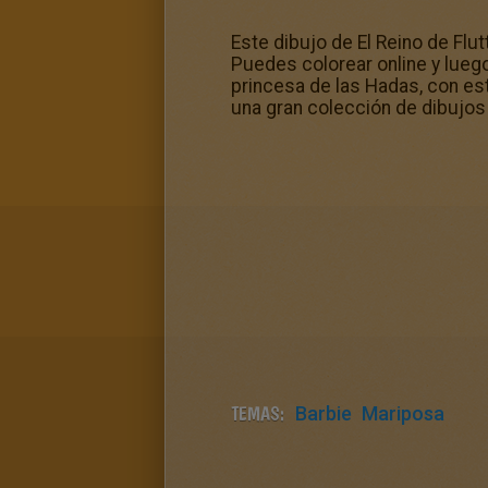
Este dibujo de El Reino de Flut
Puedes colorear online y lueg
princesa de las Hadas, con est
una gran colección de dibujos
TEMAS:
Barbie
Mariposa