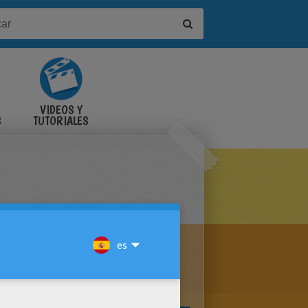
VIDEOS Y
S
TUTORIALES