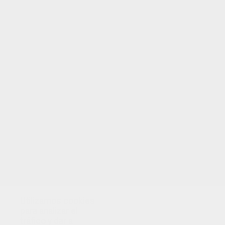
TUS PUNTOS
Utilizamos cookies
para analizar el
tráfico y dar a