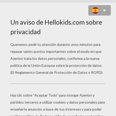
HUMPTY MUÑECO DE PAPEL
Para descargar la plantilla completa de tu
papirofexia del huevo
HUMPTY
haz clic en la
imagen. Luego prende la impresora y haz clic
para imprimir las instrucciones de montaje.
Sigue las etapas de construcción paso a paso
de tu personaje de la película 3D el Gato con
Botas y colecciona los muñecos de papel de la
película.
HAZ CLIC EN LA IMAGEN