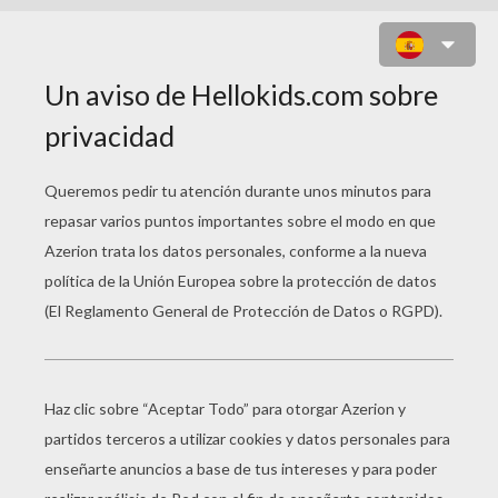
PUZZLE EN LÍNEA : PUZZLE
VOODOOD DE SKYLANDERS
Selecciona tu
nivel
Muy fácil
Empezar
4 Piezas
Fácil
9 Piezas