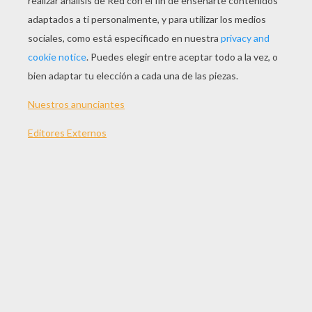
Normal
16 Piezas
Difícil
25 Piezas
Muy difícil
36 Piezas
4
¿CÓMO JUGAR A ESTE JUEGO DE PUZZLE?
Selecciona un nivel de dificultad a la
izquierda.
Para los niveles "muy fácil" y "fácil", no hay
límite de tiempo. Sólo tienes que
preocuparte por colocar todas las piezas de
tu puzzle en el orden correcto.