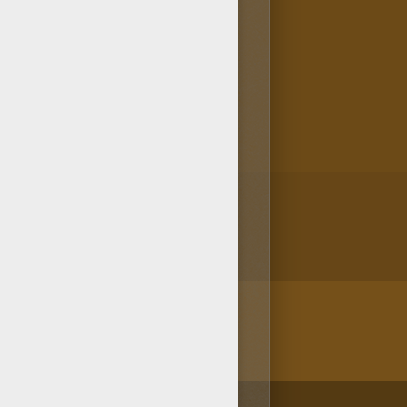
n de coloreables del canal
tros recursos infantiles que
colorear con el mismo tema
/bit.ly/20IQovi