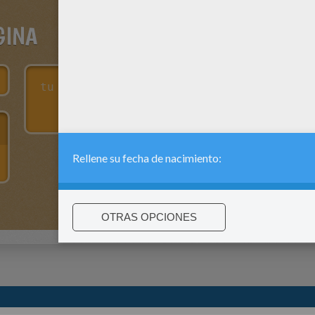
GINA
:
support@hellokids.com
|
Conditions
|
Cookies
|
La configuració