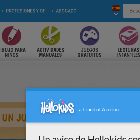
PROFESIONES Y OFICIOS
ABOGADO
IBUJO PARA
ACTIVIDADES
JUEGOS
LECTURAS
NIÑOS
MANUALES
GRATUITOS
INFANTILE
 UN JUEZ