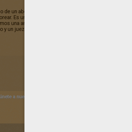
ño de un abogado y un juez que forma parte de la colecció
ear. Es un dibujo para pintar gratis así como todos los o
emos una amplia colección de Dibujos de ABOGADO para 
 y un juez, por si acaso desees imprimir más dibujos.
 únete a nuestro canal de vídeos para niños en Youtube:
http:/