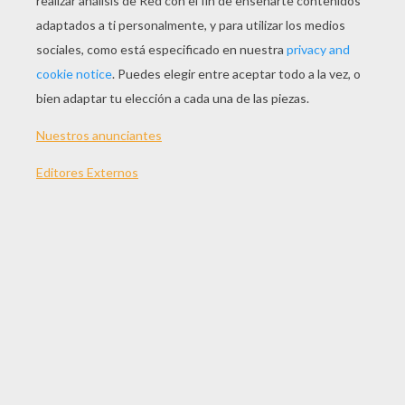
Para utilizar tu código, activa el modo Sharingan en el
menú principal, luego selecciona el código por medio
de la cámara exterior y descifralo tocando los
símbolos con una X adentro en la pantalla tactil. Luego
presiona el botón A para confirmar.
TEMAS:
Naruto
Sharingan
Suscríbete y únete a nuestro canal de vídeos para niños en
Youtube:
http://bit.ly/20IQovi