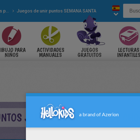
Unir los puntos
Juegos de unir puntos SEMANA SANTA
IBUJO PARA
ACTIVIDADES
JUEGOS
LECTURAS
NIÑOS
MANUALES
GRATUITOS
INFANTILE
UNTOS JARDIN CON HUEVOS DE CHO