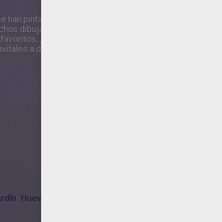
e han pintado este dibujo de Juego unir puntos Jardin c
chos dibujos de la sección Juegos de unir puntos SEMA
 favoritos. ¿Quieres compartir este diseño de Juego unir
vítales a descubrir el hoja para imprimir de la sección 
rdín
Huevos