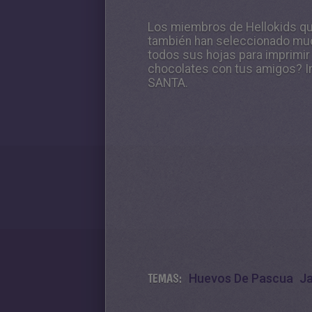
Los miembros de Hellokids qu
también han seleccionado mu
todos sus hojas para imprimir
chocolates con tus amigos? In
SANTA.
TEMAS:
Huevos De Pascua
Ja