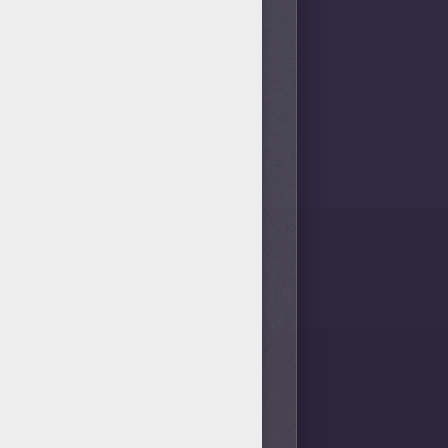
on huevos de chocolates
NA SANTA porque contiene
 puntos Jardin con huevos de
Juegos de unir puntos SEMANA