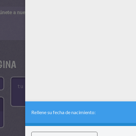
 únete a nuestro canal de vídeos para niños en Youtube:
http:/
GINA