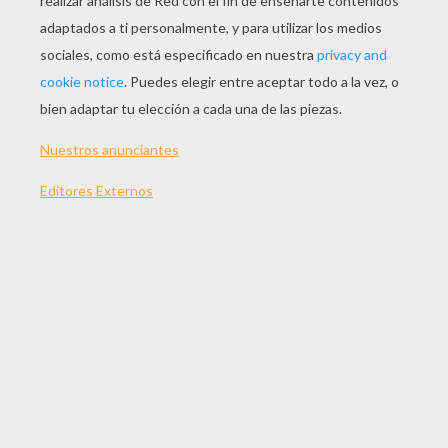
Jugar
Versión para imprimir
TEMAS:
Carnaval Con Niños
Disfraz Para Carnaval
Disfraz Para Niños
Suscríbete y únete a nuestro canal de vídeos para niños en
Youtube:
http://bit.ly/20IQovi