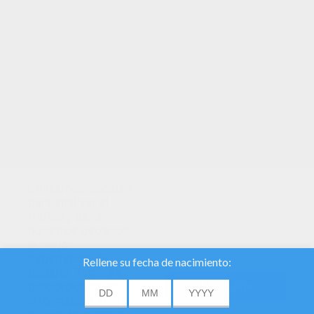
TUS PUNTOS
Utilizamos cookies
para analizar el
tráfico y dar a
nuestros usuarios
la mejor
experiencia de
usuario. También
proporcionamos
DE ACUERDO
información sobre