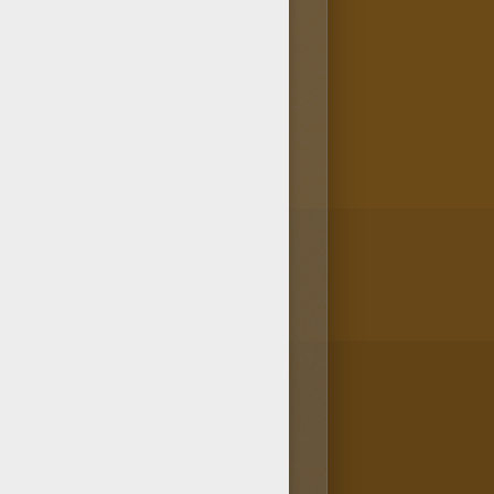
 también han seleccionado
s sus dibujos para pintar
ids, procura imprimir
e.