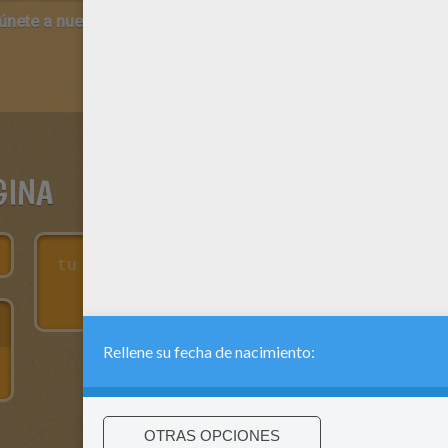
 únete a nuestro canal de vídeos para niños en Youtube:
http:/
GINA