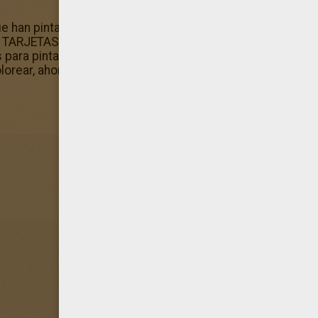
 han pintado este dibujo de Carta del Belén para doblar
 TARJETAS NAVIDEÑAS para colorear porque contiene todo
s para pintar y al mismo tiempo fan del planeta? Con Hellok
ear, ahorra papel y sigue divirtiéndote coloreando onlin