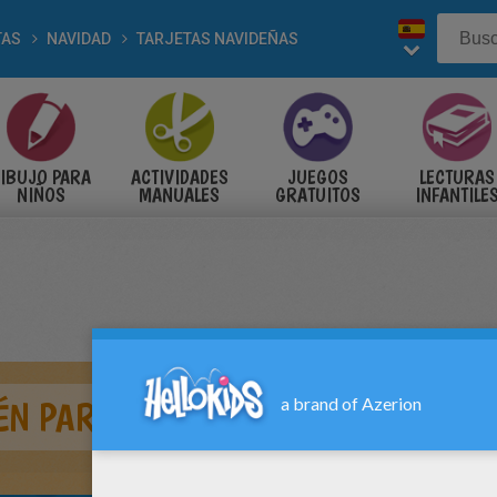
TAS
NAVIDAD
TARJETAS NAVIDEÑAS
IBUJO PARA
ACTIVIDADES
JUEGOS
LECTURAS
NIÑOS
MANUALES
GRATUITOS
INFANTILE
LÉN PARA DOBLAR