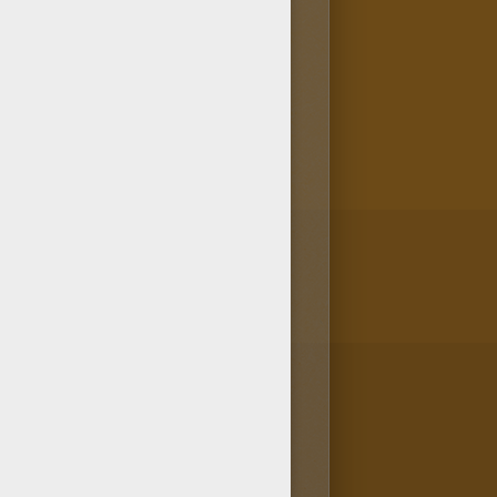
o tema que este diseño de un
un tutu de ballet de la sección
bujos de DANZA BALLET para