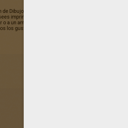
 de Dibujos de DANZA BALLET para colorear con el mism
esees imprimir más dibujos. ¿Quieres ofrecer un dibujo de 
liar o a un amigo? Selecciona tu modelo en este canal Di
dos los gustos!