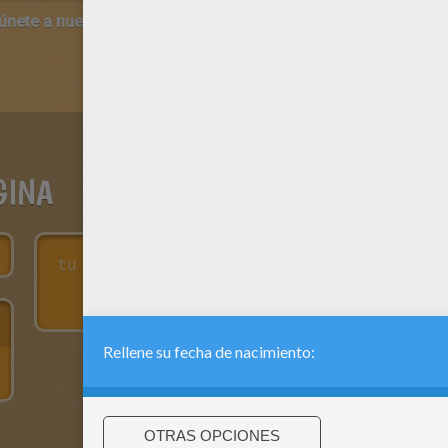
 únete a nuestro canal de vídeos para niños en Youtube:
http:/
GINA