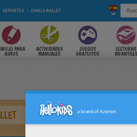
DEPORTES
DANZA BALLET
IBUJO PARA
ACTIVIDADES
JUEGOS
LECTURAS
NIÑOS
MANUALES
GRATUITOS
INFANTILE
LLET