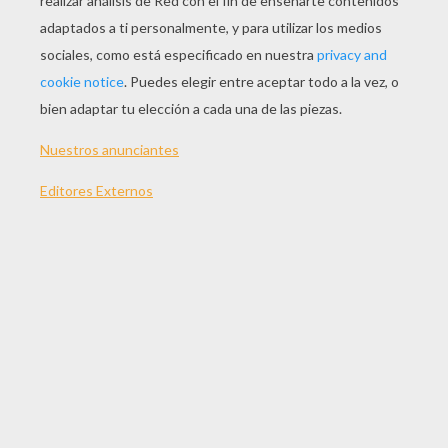
TEMAS:
Lápiz
Escuela
Oso Panda
Cole
Suscríbete y únete a nuestro canal de vídeos para niños en
Youtube:
http://bit.ly/20IQovi