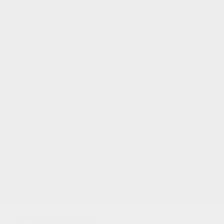
EVALUAR ESTA PÁGINA
TUS PUNTOS
Utilizamos cookies