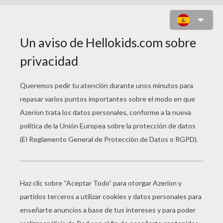
PUZZLE EN LÍNEA : PUZZLE OTOÑO
HELLOKIDS
Selecciona tu
nivel
Muy fácil
Empezar
4 Piezas
Fácil
9 Piezas