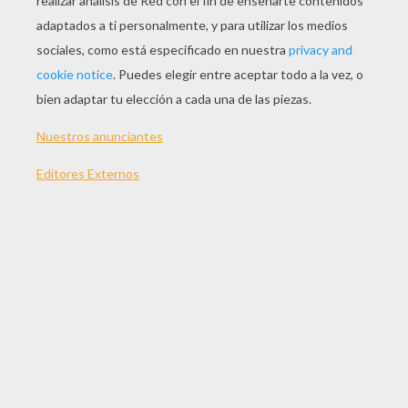
Normal
16 Piezas
Difícil
25 Piezas
Muy difícil
36 Piezas
4
¿CÓMO JUGAR A ESTE JUEGO DE PUZZLE?
Selecciona un nivel de dificultad a la
izquierda.
Para los niveles "muy fácil" y "fácil", no hay
límite de tiempo. Sólo tienes que
preocuparte por colocar todas las piezas de
tu puzzle en el orden correcto.