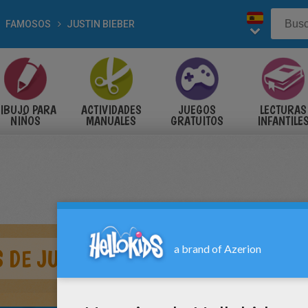
FAMOSOS
JUSTIN BIEBER
IBUJO PARA
ACTIVIDADES
JUEGOS
LECTURAS
NIÑOS
MANUALES
GRATUITOS
INFANTILE
 DE JUSTIN BIEBER