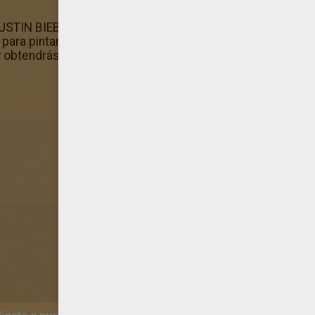
USTIN BIEBER para colorear? ¡Por supuesto que sí ya que
ara pintar! Para pintar el dibujo de para las fans de Justin 
 y obtendrás un magnífico dibujo para colorear personaliza