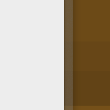
 has escogido el dibujo más
Bieber, es muy fácil. Utiliza la
dos.