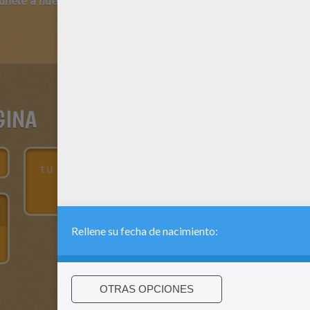
 únete a nuestro canal de vídeos para niños en Youtube:
http:/
GINA