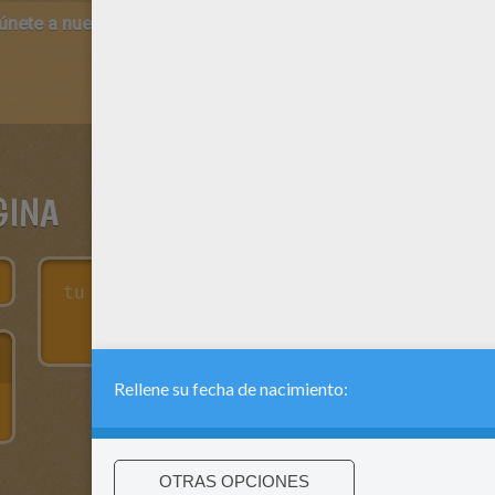
 únete a nuestro canal de vídeos para niños en Youtube:
http:/
GINA