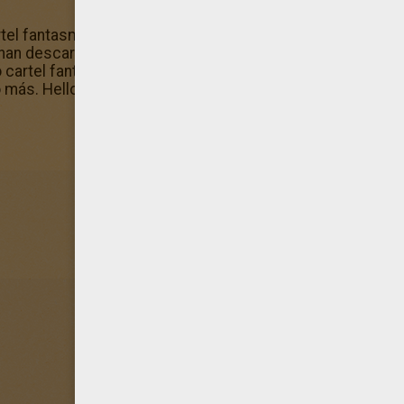
rtel fantasma Feliz Halloween que forma parte de los di
 han descargado también muchos dibujos de la categoría 
cartel fantasma Feliz Halloween en línea, así como todos 
s. Hellokids te ofrece una amplia colección de dibujos p