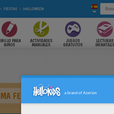
FIESTAS
HALLOWEEN
IBUJO PARA
ACTIVIDADES
JUEGOS
LECTURAS
NIÑOS
MANUALES
GRATUITOS
INFANTILE
SMA FELIZ HALLOWEEN