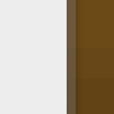
bujos más descargados de
Dibujos para colorear
los otros Dibujos para
ara colorear online gratis!