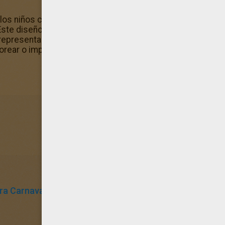
a los niños creativos a quienes les gusta los Dibujos de Ca
! Este diseño de calabazas disfrazadas para halloween for
epresenta muy bien el canal Dibujos de Calabaza para colo
lorear o imprimir en blanco y negro para pintar tu coloreabl
ra Carnaval
Calabaza