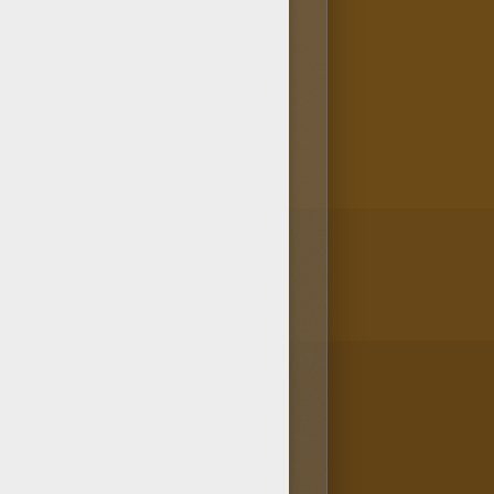
labaza para colorear! ¡Sácales
ma parte de los dibujos más
rear. ¡Puedes pintar tu dibujo
e con lápices o bolígrafos!