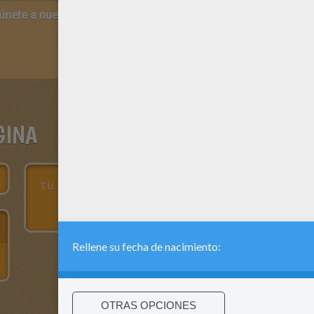
 únete a nuestro canal de vídeos para niños en Youtube:
http:/
GINA