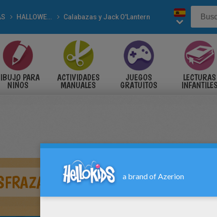
AS
HALLOWEEN
Calabazas y Jack O'Lantern
IBUJO PARA
ACTIVIDADES
JUEGOS
LECTURAS
NIÑOS
MANUALES
GRATUITOS
INFANTILE
SFRAZADAS PARA HALLOWEEN