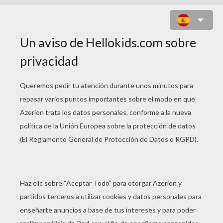
PUZZLE EN LÍNEA : PUZZLE RAW
POSTER
Selecciona tu
nivel
Muy fácil
Empezar
4 Piezas
Fácil
9 Piezas