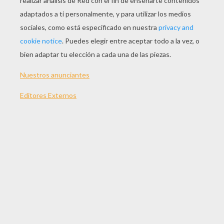
Normal
16 Piezas
Difícil
25 Piezas
Muy difícil
36 Piezas
2
Juega con los puzles y rompecabezas de LUCHA
LIBRE. ¡Se perspicaz y concéntrate, tienes que
acabar tu rompecabezas de luchadores en un
tiempo determinado! ¡No pierdas más tiempo en
ensamblar las piezas de tu puzzle lucha libre!
¡Ahora te toca!