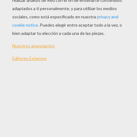
Normal
16 Piezas
Difícil
25 Piezas
Muy difícil
36 Piezas
2
Juega con los puzles y rompecabezas de LUCHA
LIBRE. ¡Se perspicaz y concéntrate, tienes que
acabar tu rompecabezas de luchadores en un
tiempo determinado! ¡No pierdas más tiempo en
ensamblar las piezas de tu puzzle lucha libre!
¡Ahora te toca!