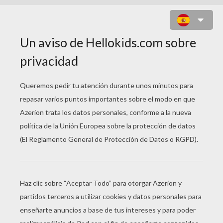
PUZZLE EN LÍNEA : PUZZLE
MASCARA LUCHADOR
Selecciona tu
nivel
Muy fácil
Empezar
4 Piezas
Fácil
9 Piezas