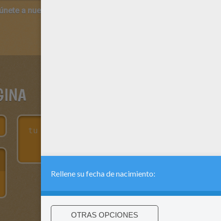
 únete a nuestro canal de vídeos para niños en Youtube:
http:/
GINA