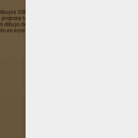
Dibujos SIRENAS para colorear, con este dibujo Grupo de
te propone también una gran colección de dibujos para pi
un dibujo de Grupo de sirenas nadando de la sección dibujos
o en este canal Dibujos SIRENAS para colorear. ¡Hay dibu