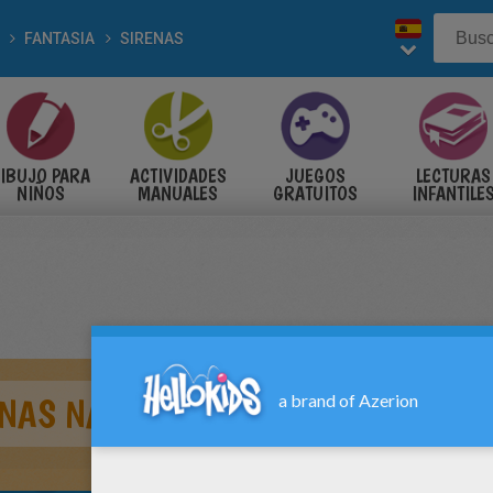
FANTASIA
SIRENAS
IBUJO PARA
ACTIVIDADES
JUEGOS
LECTURAS
NIÑOS
MANUALES
GRATUITOS
INFANTILE
ENAS NADANDO