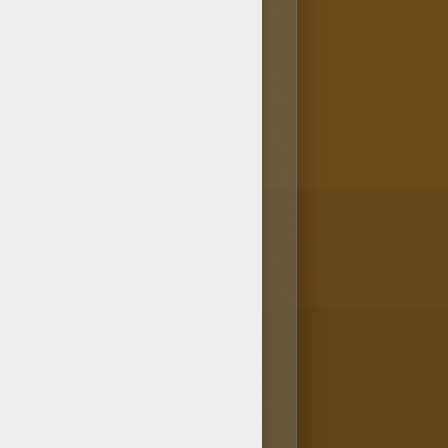
 sirenas nadando podrás
ntar sobre muchos otros temas.
 para pintar a un familiar o a
jos para todos los gustos!