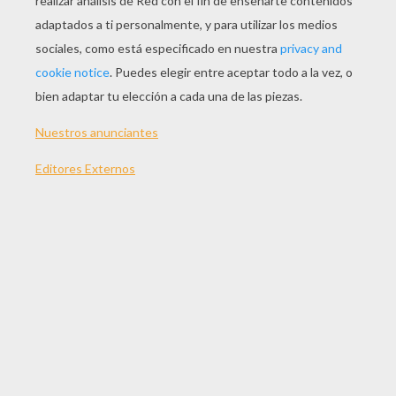
¿Cómo aprender a dibujar un oso? ¡Es muy fácil con este curso
de dibujo animado! Paso a paso, esta clase de dibujo animado
detalla todas las etapas del dibujo oso para que puedas
diseñarlo rápido y bonito. Aprender a dibujar un oso es muy
divertido con Yodibujo y los videos de clases de dibujo
animado!