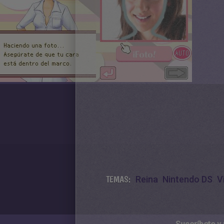
TEMAS:
Reina
Nintendo DS
V