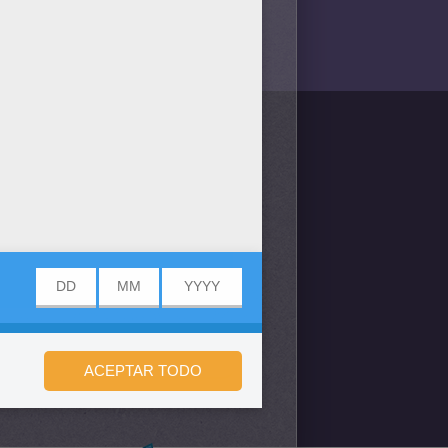
/bit.ly/20IQovi