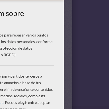
inaciones!
n una reina de los cambios de
ca
e detección de cara 