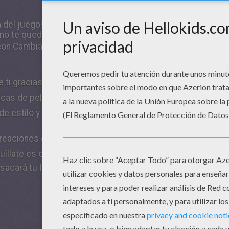
 del juego!
 te quedaría el pelo corto, rizado o rosa?
n Cambia tu look  Péinate y maquíllate!
e ti gracias a la cámara DSi y ¡prueba con nuevos looks!
nicas de peluquería y maquillaje. ¡Hay más de 15.000 comb
de estilo y cuidar bien de tus clientes? ¿Te convertirás e
creaciones con tus amigas gracias a la conexión inalámbri
quíllate es el primer juego de DSi con sistema exclusivo d
o sacará tu foto automáticamente!