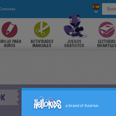
Consolas
IBUJO PARA
ACTIVIDADES
JUEGOS
LECTURAS
NIÑOS
MANUALES
GRATUITOS
INFANTILE
OK