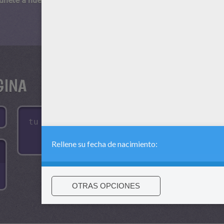
 únete a nuestro canal de vídeos para niños en Youtube:
http:/
GINA