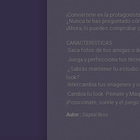
¡Conviértete en la protagonista
¿Nunca te has preguntado cómo
¡Ahora, lo puedes comprobar co
CARACTERÍSTICAS
 Saca fotos de tus amigas o d
 Juega y perfecciona tus téc
 ¿Sabrás mantener tu estudio 
look?
 Intercambia tus imágenes y 
 Cambia tu look  Péinate y Ma
¡Posiciónate, sonríe y el jueg
Autor :
Digital Bros