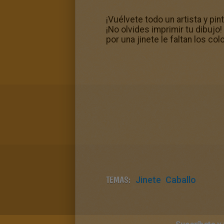
¡Vuélvete todo un artista y pi
¡No olvides imprimir tu dibujo
por una jinete le faltan los col
TEMAS:
Jinete
Caballo