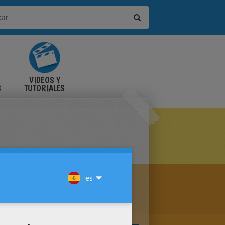
VIDEOS Y
S
TUTORIALES