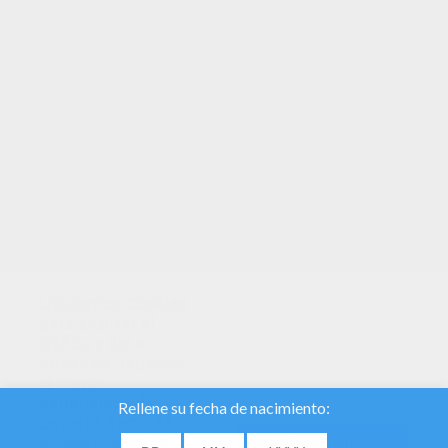
TUS PUNTOS
Utilizamos cookies
para analizar el
tráfico y dar a
nuestros usuarios
la mejor
experiencia de
usuario. También
proporcionamos
DE ACUERDO