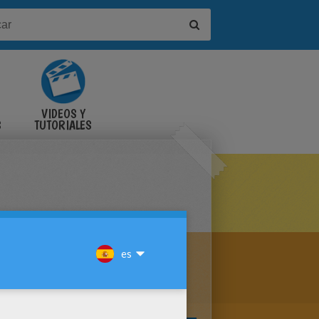
VIDEOS Y
S
TUTORIALES