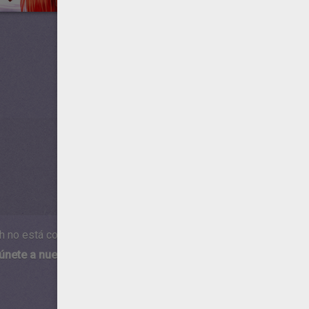
h no está compatible con los dispositivos móviles.
 únete a nuestro canal de vídeos para niños en Youtube:
http:/