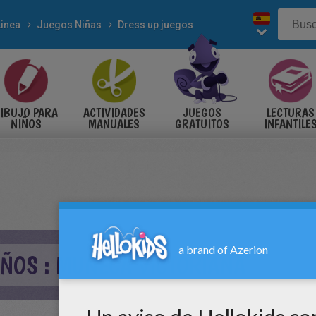
Linea
Juegos Niñas
Dress up juegos
IBUJO PARA
ACTIVIDADES
JUEGOS
LECTURAS
NIÑOS
MANUALES
GRATUITOS
INFANTILE
IÑOS : MUÑECA VICTORIANA