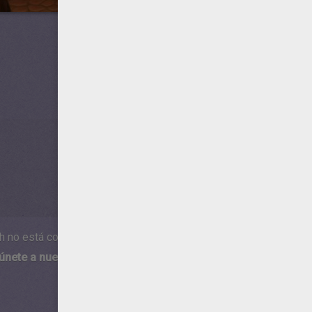
h no está compatible con los dispositivos móviles.
 únete a nuestro canal de vídeos para niños en Youtube:
http:/