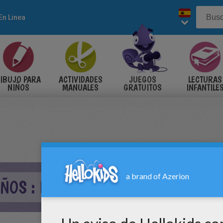
En Linea
IBUJO PARA
ACTIVIDADES
JUEGOS
LECTURAS
NIÑOS
MANUALES
GRATUITOS
INFANTILE
ÑOS : LEAVING THE COUNTRY